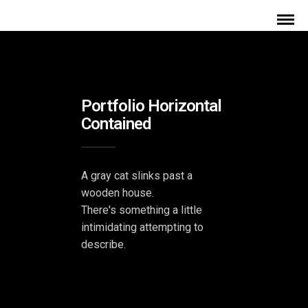
Portfolio Horizontal
Contained
Av
ril
Ca
A gray cat slinks past a
Con
ra
wooden house.
cou
There's something a little
Ker
rs
mar
de
intimidating attempting to
rec
bur
Pôle
Pro
eau
describe.
Dent
moti
x à
on –
Ren
aire
Aube
Aube
Arc
nes
hite
–
Pôle
rge
rge
cte:
Arc
Dentair