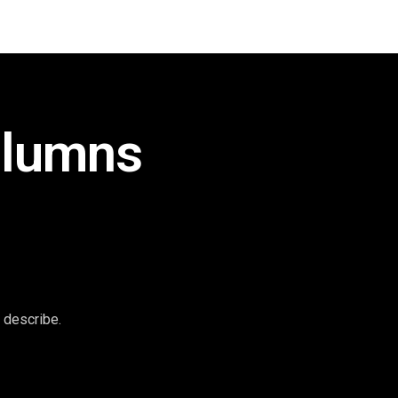
olumns
o describe.