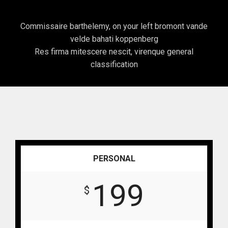
Commissaire barthelemy, on your left bromont vande
velde bahati koppenberg
Res firma mitescere nescit, virenque general
classification
PERSONAL
199
$