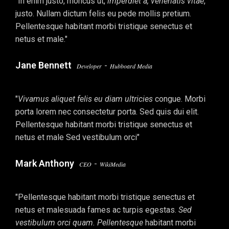
"In enim justo, rhoncus ut,
imperdiet a, venenatis vitae
,
justo. Nullam dictum felis eu pede mollis pretium.
Pellentesque habitant morbi tristique senectus et
netus et male."
Jane Bennett
-
Developer
Hubboard Media
"
Vivamus aliquet felis eu diam ultricies
congue. Morbi
porta lorem nec consectetur porta. Sed quis dui elit.
Pellentesque habitant morbi tristique senectus et
netus et male Sed vestibulum orci"
Mark Anthony
-
CEO
WikiMedia
"Pellentesque habitant morbi tristique senectus et
netus et malesuada fames ac turpis egestas.
Sed
vestibulum orci quam. Pellentesque
habitant morbi