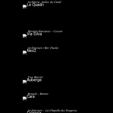
Architecte: Atelier du Canal
VIA SILVA
NEO2
Coop de Construction – Architecte:
Neo2, Ensemble de bureaux respectueux de
Moonarchitectures – Cesson
l’environnement.
Kermarrec Promotion / Architecte: NBDL
Architecture / Bet: Fluelec
AUBERGE
Auberge de Jeunesse à Tours – Architecte: Jean-
Yves Barrier
CARA
Kermarrec Promotion – Architecte: Jean-Pierre
Renault – Rennes
FELGERIZ
Kermarrec Promotion – Architecte: Sonj
Architecture – La Chapelle des Fougeretz