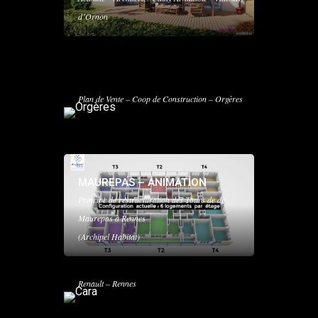
d’Ornon
ORGÈRES
Plan de Vente – Coop de Construction – Orgères
MAUREPAS – ANIMATION
Principe de restructuration des Tours de de
Maurepas à Rennes
(Archipel Habitat)
CARA
Kermarrec Promotion – Architecte: Jean-Pierre
Renault – Rennes
SOUTHSIDE