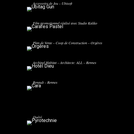
Accessoire de Jeu – Ubisoft
CARAFES PASTEL
Film promotionnel réalisé avec Studio Kaliko
ORGÈRES
Plan de Vente – Coop de Construction – Orgères
HOTEL DIEU
Archipel Habitat – Architecte: ALL – Rennes
CARA
Kermarrec Promotion – Architecte: Jean-Pierre
Renault – Rennes
PYROTECHNIE
Restauration Collective à Brest – Architecte: Michel
Quéré
THORIGNÉ
Kermarrec Promotion – Architecte: Gwenaelle Velly