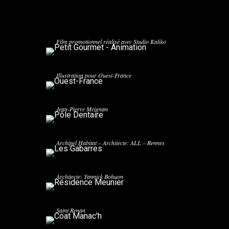
PETIT GOURMET – ANIMATION
Film promotionnel réalisé avec Studio Kaliko
OUEST-FRANCE
Illustration pour Ouest-France
PÔLE DENTAIRE
Pôle Dentaire du CHU de Rennes – Archietcte:
Jean-Pierre Meignan
LES GABARRES
Archipel Habitat – Architecte: ALL – Rennes
RÉSIDENCE MEUNIER
Architecte: Yannick Bohuon
COAT MANAC’H
Kermarrec Promotion – Architecte: Atelier TLPA-
Saint Renan