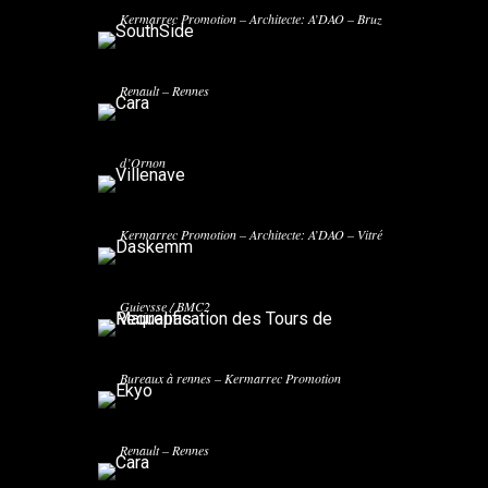
Kermarrec Promotion – Architecte: A’DAO – Bruz
CARA
Kermarrec Promotion – Architecte: Jean-Pierre
Renault – Rennes
VILLENAVE
Acanthe – Architecte: Cathy Arnautou – Villenave
d’Ornon
REQUALIFICATION DES TOURS DE
DASKEMM
MAUREPAS
Kermarrec Promotion – Architecte: A’DAO – Vitré
Requalification des Tours de Maurepas à Rennes.
Archipel Habitat / Architecte: Atelier Robain
Guieysse / BMC2
EKYO
Bureaux à rennes – Kermarrec Promotion
CARA
Kermarrec Promotion – Architecte: Jean-Pierre
Renault – Rennes