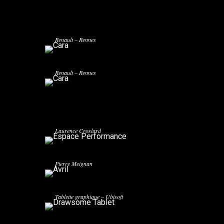
CARA
Kermarrec Promotion – Architecte: Jean-Pierre
Renault – Rennes
CARA
Kermarrec Promotion – Architecte: Jean-Pierre
Renault – Rennes
ESPACE PERFORMANCE
Restructuration de Bureaux à Rennes – Architecte:
Laurence Croslard
AVRIL
Concours de bureaux à Rennes – Archietcte: Jean-
Pierre Meignan
DRAWSOME TABLET
Tablette graphique – Ubisoft
UBITAG GUN